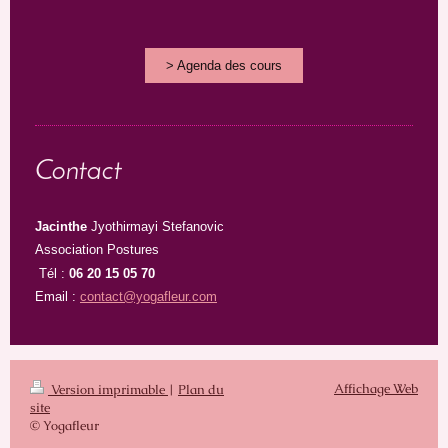
> Agenda des cours
Contact
Jacinthe
Jyothirmayi Stefanovic
Association Postures
Tél :
06 20 15 05 70
Email :
contact@yogafleur.com
Affichage Web
Version imprimable
|
Plan du
site
© Yogafleur